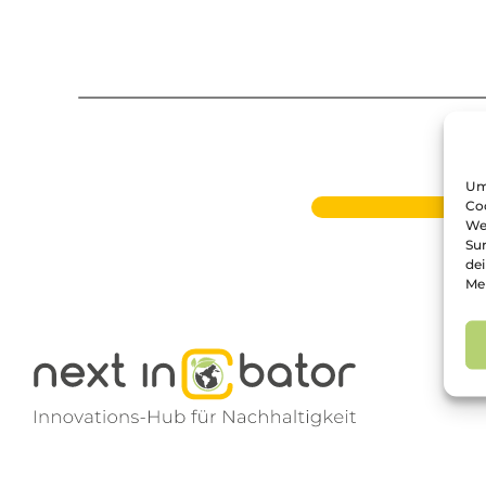
Um
Co
We
Su
de
Me