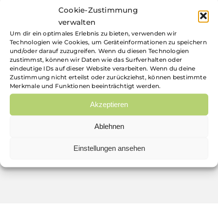
Cookie-Zustimmung
verwalten
Um dir ein optimales Erlebnis zu bieten, verwenden wir
Technologien wie Cookies, um Geräteinformationen zu speichern
und/oder darauf zuzugreifen. Wenn du diesen Technologien
zustimmst, können wir Daten wie das Surfverhalten oder
eindeutige IDs auf dieser Website verarbeiten. Wenn du deine
https://www.enerbrain.com
Zustimmung nicht erteilst oder zurückziehst, können bestimmte
Merkmale und Funktionen beeinträchtigt werden.
Akzeptieren
ANSPRECHPERSON: PATRICK LANDERL
Ablehnen
PATRICK.LANDERL@E-
Einstellungen ansehen
STEIERMARK.COM