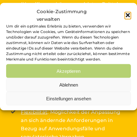
(Kund*innen, Lösungsanbieter, Dritte).
Cookie-Zustimmung
Datensicherheit
: Verschlüsselung der
verwalten
Datenübertragung und –speicherung.
Um dir ein optimales Erlebnis zu bieten, verwenden wir
Technologien wie Cookies, um Geräteinformationen zu speichern
Skalierbarkeit
: Möglichkeit, die Lösung
und/oder darauf zuzugreifen. Wenn du diesen Technologien
zustimmst, können wir Daten wie das Surfverhalten oder
auf eine große Anzahl von Kund*innen zu
eindeutige IDs auf dieser Website verarbeiten. Wenn du deine
skalieren.
Zustimmung nicht erteilst oder zurückziehst, können bestimmte
Merkmale und Funktionen beeinträchtigt werden.
Zuverlässigkeit
: Hohe Verfügbarkeit und
Akzeptieren
Ausfallsicherheit.
Leistung
: Gewährleistung einer
Ablehnen
userfreundlichen und effizienten
Einstellungen ansehen
Nutzung der Lösung.
Flexibilität
: Möglichkeit der Anpassung
an sich ändernde Anforderungen in
Bezug auf Anwendungsfälle und
regulatorische Vorgaben.